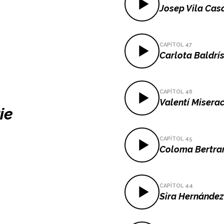
Josep Vila Cas
CAPÍTOL 47
Carlota Baldrí
CAPÍTOL 46
Valentí Misera
ie
CAPÍTOL 45
Coloma Bertra
CAPÍTOL 44
Sira Hernández