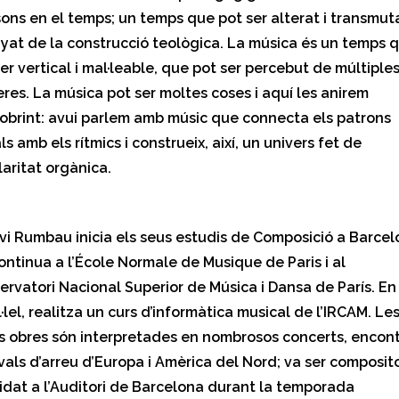
sons en el temps; un temps que pot ser alterat i transmut
nyat de la construcció teològica. La música és un temps 
er vertical i mal·leable, que pot ser percebut de múltiple
res. La música pot ser moltes coses i aquí les anirem
obrint: avui parlem amb músic que connecta els patrons
ls amb els rítmics i construeix, així, un univers fet de
laritat orgànica.
vi Rumbau inicia els seus estudis de Composició a Barcel
ontinua a l’École Normale de Musique de Paris i al
ervatori Nacional Superior de Música i Dansa de París. En
·lel, realitza un curs d’informàtica musical de l’IRCAM. Le
s obres són interpretades en nombrosos concerts, encont
vals d’arreu d’Europa i Amèrica del Nord; va ser composit
idat a l’Auditori de Barcelona durant la temporada