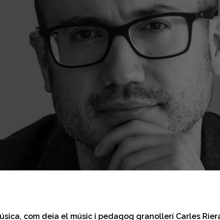
úsica, com deia el músic i pedagog granollerí Carles Rier