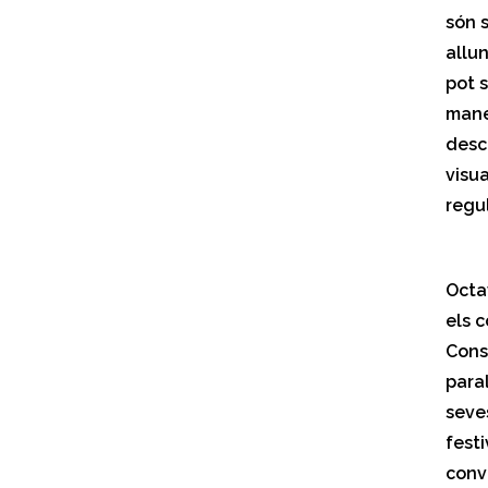
són 
allu
pot s
mane
desc
visua
regu
Octa
els c
Cons
paral
seve
festi
conv