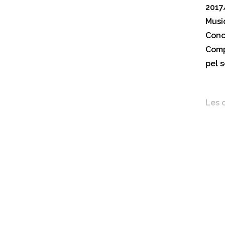
2017
Music
Conc
Comp
pel 
Les 