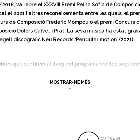
/2018, va rebre el XXXVIII Premi Reina Sofía de Composici
al el 2021 i altres reconeixements entre les quals, el pre
urs de Composició Frederic Mompou o el premi Concurs 
osició Dolors Calvet i Prat. La seva música ha estat gra
segell discogràfic Neu Records ‘Pendular motion’ (2021).
obres que sentirem al llarg del programa son les següent
MOSTRAR-NE MÉS
CAPÍTOL 48