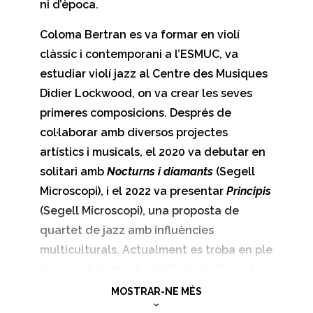
ni d’època.
Coloma Bertran es va formar en violí
clàssic i contemporani a l’ESMUC, va
estudiar violí jazz al Centre des Musiques
Didier Lockwood, on va crear les seves
primeres composicions. Després de
col·laborar amb diversos projectes
artístics i musicals, el 2020 va debutar en
solitari amb
Nocturns i diamants
(Segell
Microscopi), i el 2022 va presentar
Principis
(Segell Microscopi), una proposta de
quartet de jazz amb influències
multiculturals. Actualment es troba en ple
desenvolupament artístic, treballa en la
composició de temes propis pels diferents
MOSTRAR-NE MÉS
projectes que lidera i compagina