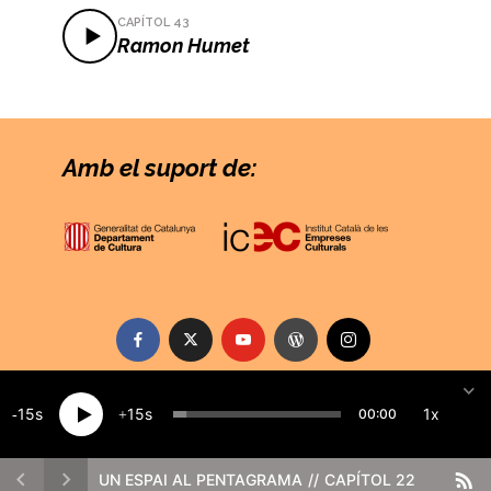
Lloc web
CAPÍTOL 43
Ramon Humet
Desa el meu nom, correu electrònic i lloc web
en aquest navegador per a la pròxima vegada
que comenti.
Amb el suport de:
15
15
1x
00:00
Creat per
FICTA edions
· Copyright 2026 · All rights
reserved
UN ESPAI AL PENTAGRAMA
CAPÍTOL 22