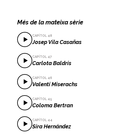
Dona la teva opinió
Més de la mateixa sèrie
Comentari
CAPÍTOL 48
Josep Vila Casañas
CAPÍTOL 47
Carlota Baldrís
CAPÍTOL 46
Valentí Miserachs
Nom
*
CAPÍTOL 45
Coloma Bertran
Correu electrònic
*
CAPÍTOL 44
Sira Hernández