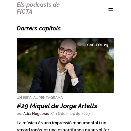
Els podcasts de
FICTA
Darrers capítols
CAPÍTOL
29
UN ESPAI AL PENTAGRAMA
#29 Miquel de Jorge Artells
per
Alba Nogueras
16 de març de 2023
La música és una impressió monumental i un
record rocós, és una esgarrifança quan vol fer