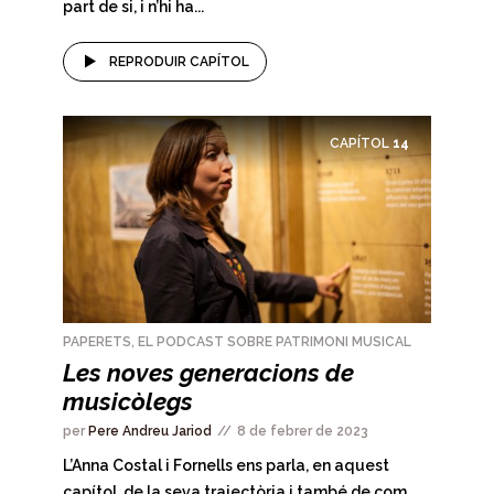
part de si, i n’hi ha...
REPRODUIR CAPÍTOL
CAPÍTOL
14
PAPERETS, EL PODCAST SOBRE PATRIMONI MUSICAL
Les noves generacions de
musicòlegs
per
Pere Andreu Jariod
8 de febrer de 2023
L’Anna Costal i Fornells ens parla, en aquest
capítol, de la seva trajectòria i també de com