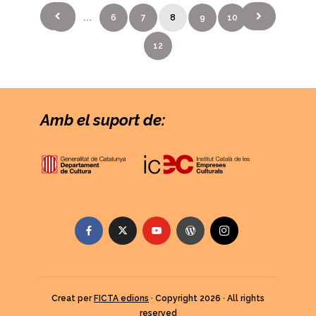
Paginació
1
…
6
7
8
9
10
…
de
les
12
entrades
Amb el suport de:
Creat per
FICTA edions
· Copyright 2026 · All rights
reserved