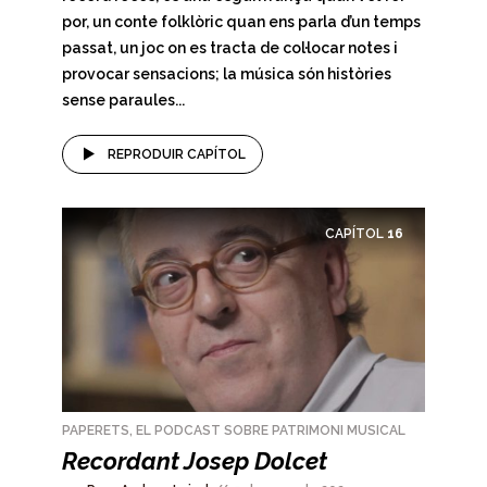
por, un conte folklòric quan ens parla d’un temps
passat, un joc on es tracta de col·locar notes i
provocar sensacions; la música són històries
sense paraules...
REPRODUIR CAPÍTOL
CAPÍTOL
16
PAPERETS, EL PODCAST SOBRE PATRIMONI MUSICAL
Recordant Josep Dolcet