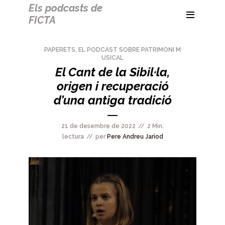
Els podcasts de
FICTA
PAPERETS, EL PODCAST SOBRE PATRIMONI M
USICAL
El Cant de la Sibil·la,
origen i recuperació
d’una antiga tradició
21 de desembre de 2022
2 Min.
lectura
per
Pere Andreu Jariod